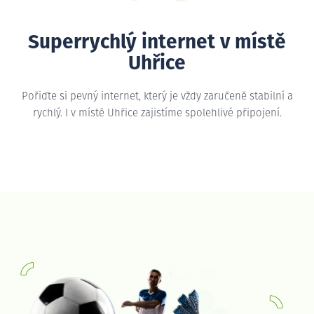
Superrychlý internet v místě
Uhřice
Pořiďte si pevný internet, který je vždy zaručeně stabilní a
rychlý. I v místě Uhřice zajistíme spolehlivé připojení.