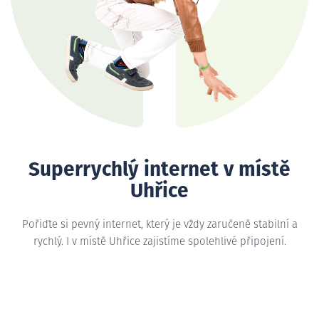
Superrychlý internet v místě
Uhřice
Pořiďte si pevný internet, který je vždy zaručeně stabilní a
rychlý. I v místě Uhřice zajistíme spolehlivé připojení.