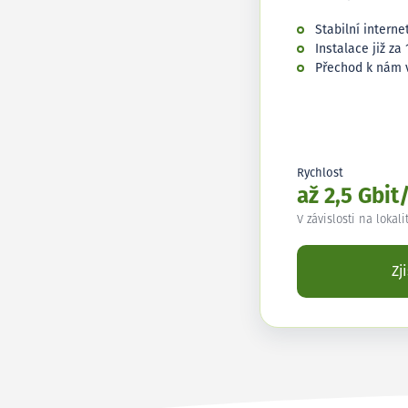
Stabilní interne
Instalace již za 
Přechod k nám 
Rychlost
až 2,5 Gbit
V závislosti na lokali
Zj