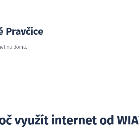
ě Pravčice
rnet na doma.
oč využít internet od WIA