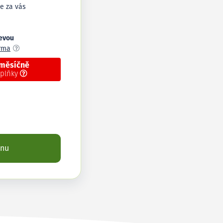
e za vás
levou
arma
 měsíčně
oplňky
enu