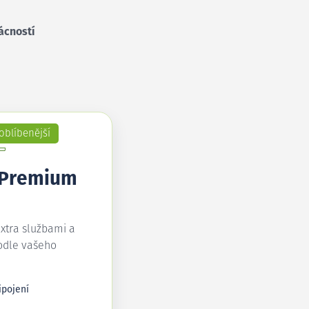
ácností
oblíbenější
 Premium
extra službami a
odle vašeho
ipojení