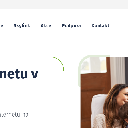
ze
Skylink
Akce
Podpora
Kontakt
netu v
nternetu na