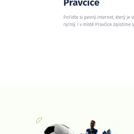
Pravčice
Pořiďte si pevný internet, který je 
rychlý. I v místě Pravčice zajistíme 