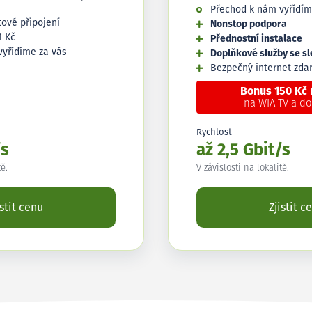
Přechod k nám vyřídím
tové připojení
Nonstop podpora
1 Kč
Přednostní instalace
vyřídíme za vás
Doplňkové služby se s
Bezpečný internet zd
Bonus 150 Kč
na WIA TV a d
Rychlost
/s
až 2,5 Gbit/s
tě.
V závislosti na lokalitě.
istit cenu
Zjistit c