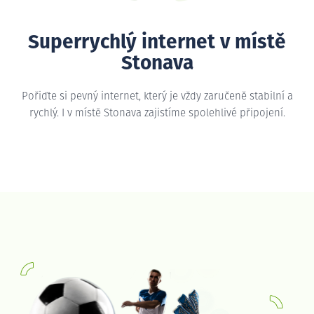
Superrychlý internet v místě
Stonava
Pořiďte si pevný internet, který je vždy zaručeně stabilní a
rychlý. I v místě Stonava zajistíme spolehlivé připojení.