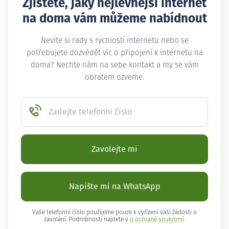
Zjistěte, jaký nejlevnější internet
na doma vám můžeme nabídnout
Nevíte si rady s rychlostí internetu nebo se
potřebujete dozvědět víc o připojení k internetu na
doma? Nechte nám na sebe kontakt a my se vám
obratem ozveme.
Zadejte telefonní číslo
Zavolejte mi
Napište mi na WhatsApp
Vaše telefonní číslo použijeme pouze k vyřízení vaší žádosti o
zavolání. Podrobnosti najdete v
o ochraně soukromí
.