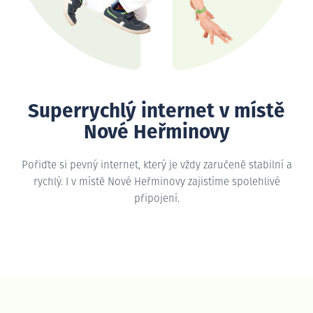
Superrychlý internet v místě
Nové Heřminovy
Pořiďte si pevný internet, který je vždy zaručeně stabilní a
rychlý. I v místě Nové Heřminovy zajistíme spolehlivé
připojení.