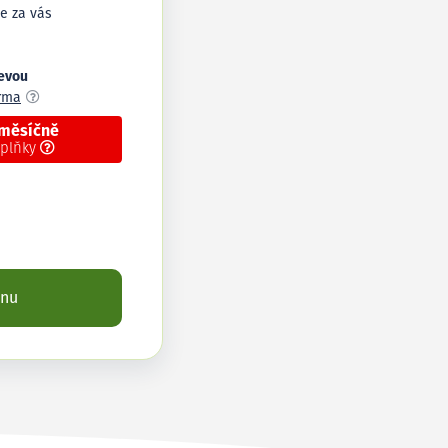
e za vás
levou
arma
 měsíčně
oplňky
enu