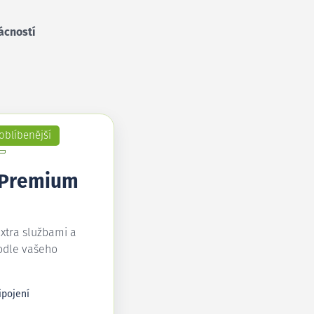
ácností
oblíbenější
 Premium
extra službami a
odle vašeho
ipojení