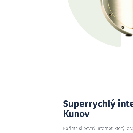
Superrychlý int
Kunov
Pořiďte si pevný internet, který je 