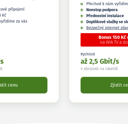
Přechod k nám vyřídím
tové připojení
Nonstop podpora
1 Kč
Přednostní instalace
vyřídíme za vás
Doplňkové služby se s
Bezpečný internet zd
Bonus 150 Kč
na WIA TV a d
Rychlost
/s
až 2,5 Gbit/s
tě.
V závislosti na lokalitě.
istit cenu
Zjistit c