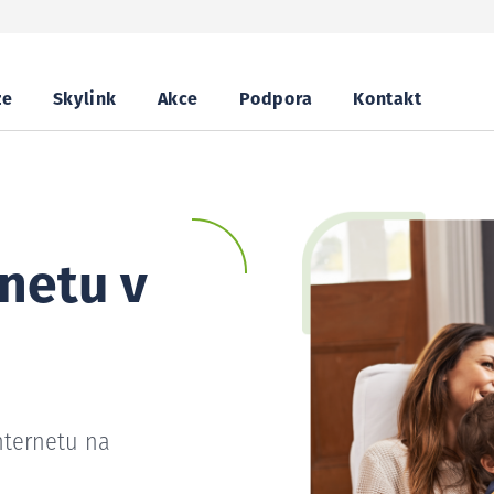
ze
Skylink
Akce
Podpora
Kontakt
netu v
nternetu na