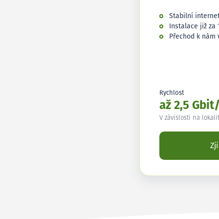
Stabilní interne
Instalace již za 
Přechod k nám 
Rychlost
až 2,5 Gbit
V závislosti na lokali
Zj