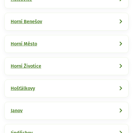
Horní Benešov
Horní Město
Horní Životice
Hošťálkovy
Janov
Jindřichov