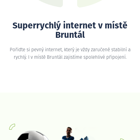
Superrychlý internet v místě
Bruntál
Pořiďte si pevný internet, který je vždy zaručeně stabilní a
rychlý. I v místě Bruntál zajistíme spolehlivé připojení.