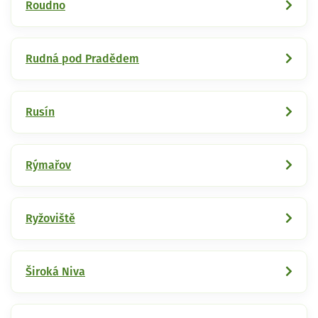
Roudno
Rudná pod Pradědem
Rusín
Rýmařov
Ryžoviště
Široká Niva