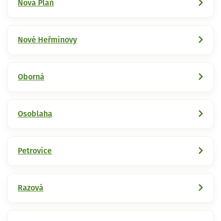
Nová Pláň
Nové Heřminovy
Oborná
Osoblaha
Petrovice
Razová