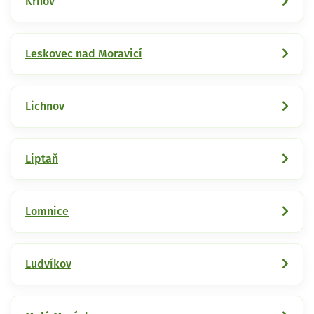
Krnov
Leskovec nad Moravicí
Lichnov
Liptaň
Lomnice
Ludvíkov