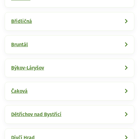
Břidličná
Bruntál
Býkov-Láryšov
Čaková
Dětřichov nad Bystřicí
Dívčí Hrad