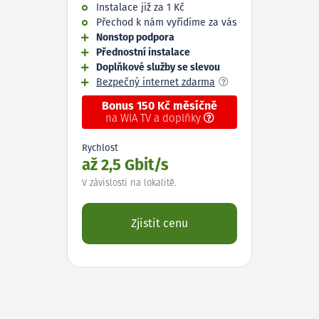
Instalace již za 1 Kč
Přechod k nám vyřídíme za vás
Nonstop podpora
Přednostní instalace
Doplňkové služby se slevou
Bezpečný internet zdarma
Bonus 150 Kč měsíčně
na WIA TV a doplňky
Rychlost
až 2,5 Gbit/s
V závislosti na lokalitě.
Zjistit cenu