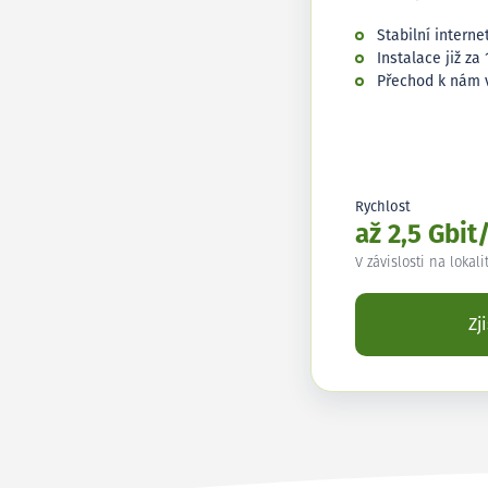
Stabilní interne
Instalace již za 
Přechod k nám 
Rychlost
až 2,5 Gbit
V závislosti na lokali
Zj