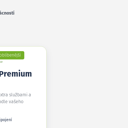
ácností
oblíbenější
 Premium
extra službami a
odle vašeho
ipojení