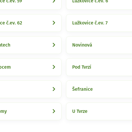
ce č.ev. 59
Lužkovice č.ev. 6
ce č.ev. 62
Lužkovice č.ev. 7
ntech
Novinová
opcem
Pod Tvrzí
Šefranice
omy
U Tvrze