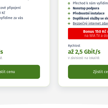
Přechod k nám vyřídím
tové připojení
Nonstop podpora
1 Kč
Přednostní instalace
vyřídíme za vás
Doplňkové služby se s
Bezpečný internet zd
Bonus 150 Kč
na WIA TV a d
Rychlost
/s
až 2,5 Gbit/s
tě.
V závislosti na lokalitě.
istit cenu
Zjistit c