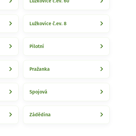
Lužkovice č.ev. 60
Lužkovice č.ev. 8
Pilotní
Pražanka
Spojová
Zádědina