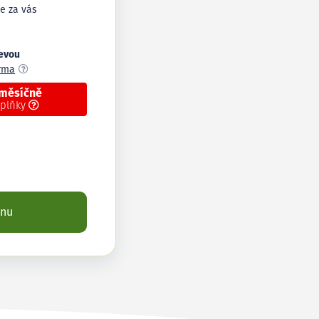
e za vás
levou
arma
 měsíčně
oplňky
enu