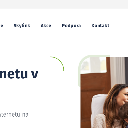
ze
Skylink
Akce
Podpora
Kontakt
netu v
nternetu na