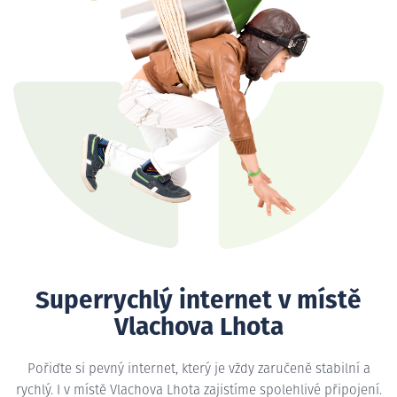
Superrychlý internet v místě
Vlachova Lhota
Pořiďte si pevný internet, který je vždy zaručeně stabilní a
rychlý. I v místě Vlachova Lhota zajistíme spolehlivé připojení.