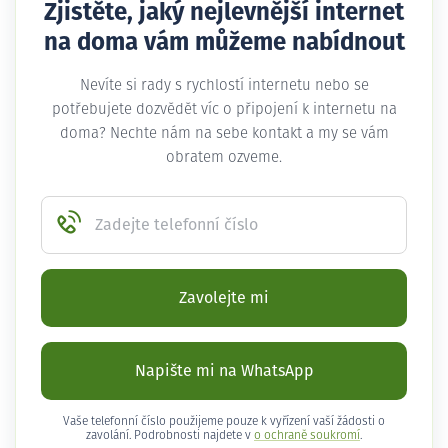
Zjistěte, jaký nejlevnější internet
na doma vám můžeme nabídnout
Nevíte si rady s rychlostí internetu nebo se
potřebujete dozvědět víc o připojení k internetu na
doma? Nechte nám na sebe kontakt a my se vám
obratem ozveme.
Zadejte telefonní číslo
Zavolejte mi
Napište mi na WhatsApp
Vaše telefonní číslo použijeme pouze k vyřízení vaší žádosti o
zavolání. Podrobnosti najdete v
o ochraně soukromí
.