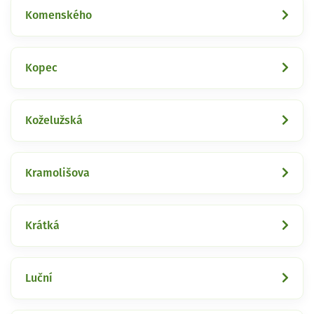
Komenského
Kopec
Koželužská
Kramolišova
Krátká
Luční