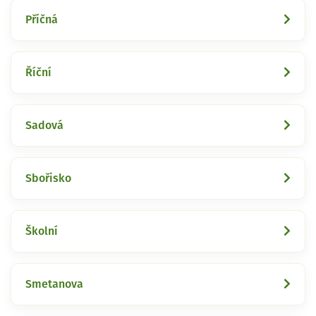
Příčná
Říční
Sadová
Sbořisko
Školní
Smetanova