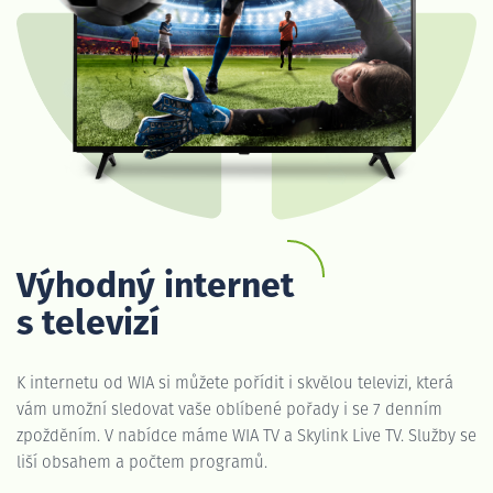
Výhodný internet
s televizí
K internetu od WIA si můžete pořídit i skvělou televizi, která
vám umožní sledovat vaše oblíbené pořady i se 7 denním
zpožděním. V nabídce máme WIA TV a Skylink Live TV. Služby se
liší obsahem a počtem programů.