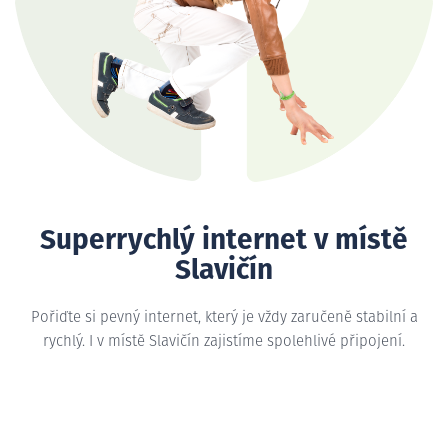
Superrychlý internet v místě
Slavičín
Pořiďte si pevný internet, který je vždy zaručeně stabilní a
rychlý. I v místě Slavičín zajistíme spolehlivé připojení.