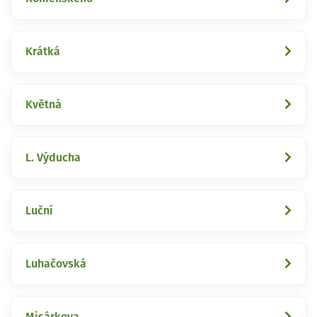
Krátká
Květná
L. Výducha
Luční
Luhačovská
Misárkova