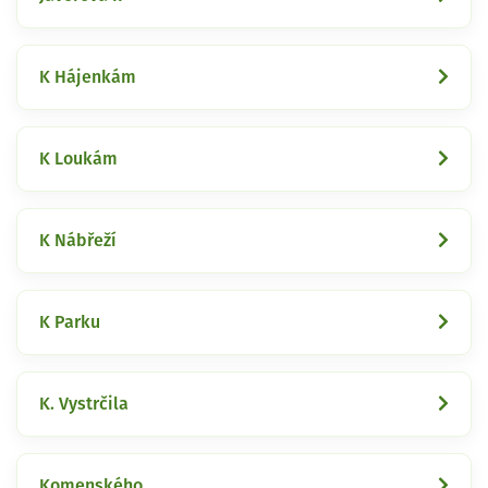
K Hájenkám
K Loukám
K Nábřeží
K Parku
K. Vystrčila
Komenského