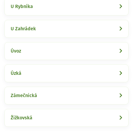
U Rybníka
U Zahrádek
Úvoz
Úzká
Zámečnická
Žižkovská