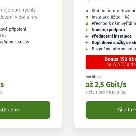
í nejen pro rychlý
Stabilní internetové př
edování videí a hry.
Instalace již za 1 Kč
Přechod k nám vyřídím
tové připojení
Nonstop podpora
1 Kč
Přednostní instalace
vyřídíme za vás
Doplňkové služby se s
Bezpečný internet zd
Bonus 150 Kč
na WIA TV a d
Rychlost
/s
až 2,5 Gbit/s
tě.
V závislosti na lokalitě.
istit cenu
Zjistit c