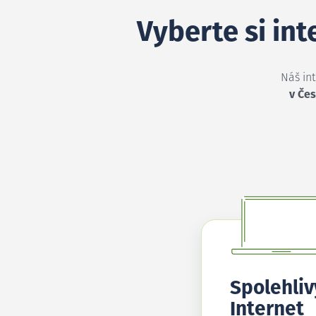
Vyberte si in
Náš in
v Čes
Spolehliv
Internet