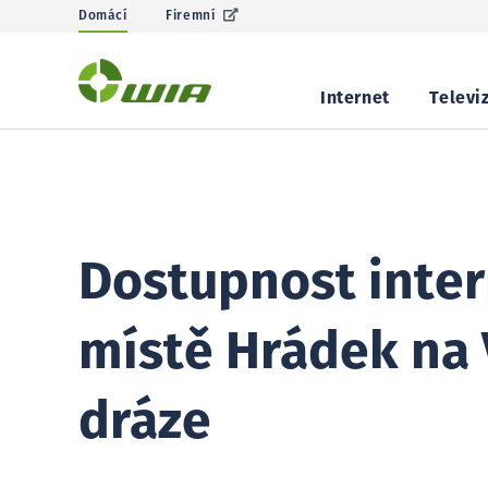
Domácí
Firemní
Internet
Televi
Dostupnost inter
místě Hrádek na 
dráze