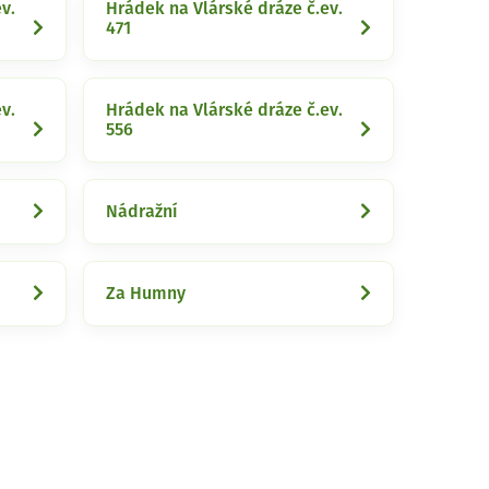
v.
Hrádek na Vlárské dráze č.ev.
471
v.
Hrádek na Vlárské dráze č.ev.
556
Nádražní
Za Humny