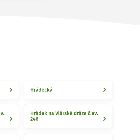
Hrádecká
v.
Hrádek na Vlárské dráze č.ev.
246