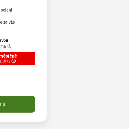
ipojení
e za vás
levou
arma
 měsíčně
oplňky
enu