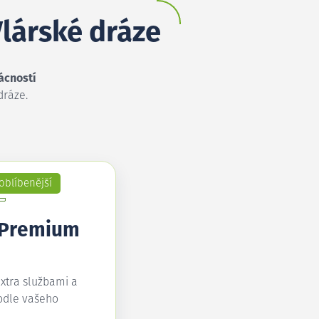
Vlárské dráze
ácností
dráze.
oblíbenější
 Premium
extra službami a
odle vašeho