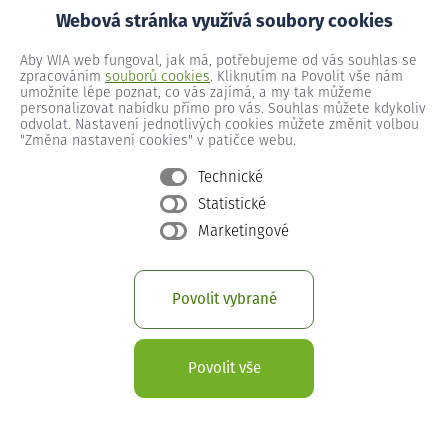
Webová stránka využívá soubory cookies
Racková č.p. 236
Aby WIA web fungoval, jak má, potřebujeme od vás souhlas se
zpracováním
souborů cookies
. Kliknutím na Povolit vše nám
umožníte lépe poznat, co vás zajímá, a my tak můžeme
personalizovat nabídku přímo pro vás. Souhlas můžete kdykoliv
Racková č.p. 237
odvolat. Nastavení jednotlivých cookies můžete změnit volbou
"Změna nastavení cookies" v patičce webu.
Technické
Racková č.p. 238
Statistické
Marketingové
Racková č.p. 239
Povolit vybrané
Racková č.p. 24
Povolit vše
Racková č.p. 240