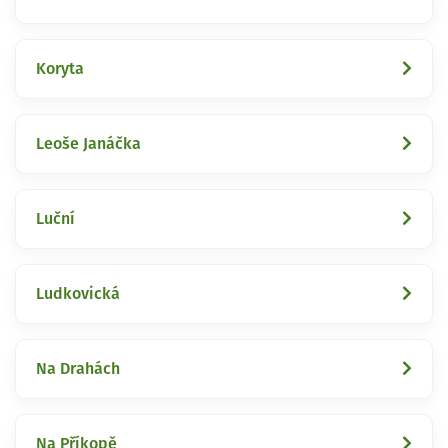
Koryta
Leoše Janáčka
Luční
Ludkovická
Na Drahách
Na Příkopě