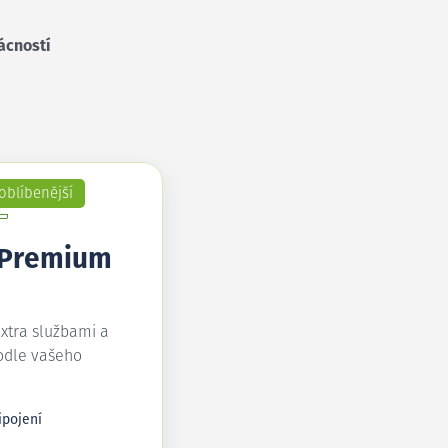
ácností
oblíbenější
 Premium
extra službami a
odle vašeho
ipojení