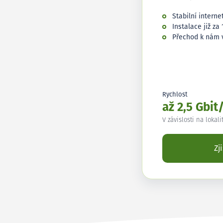
Stabilní interne
Instalace již za 
Přechod k nám 
Rychlost
až 2,5 Gbit
V závislosti na lokali
Zj