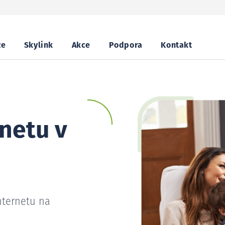
ze
Skylink
Akce
Podpora
Kontakt
netu v
nternetu na