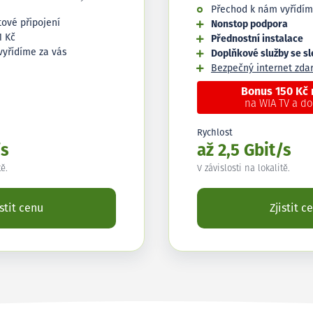
Přechod k nám vyřídím
tové připojení
Nonstop podpora
1 Kč
Přednostní instalace
vyřídíme za vás
Doplňkové služby se s
Bezpečný internet zd
Bonus 150 Kč
na WIA TV a d
Rychlost
/s
až 2,5 Gbit/s
tě.
V závislosti na lokalitě.
istit cenu
Zjistit c