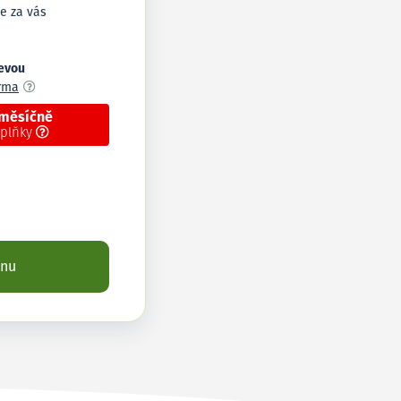
e za vás
levou
arma
 měsíčně
oplňky
enu