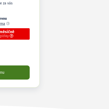
e za vás
levou
arma
 měsíčně
oplňky
enu