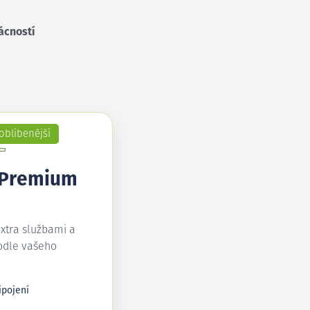
ácností
oblíbenější
 Premium
extra službami a
odle vašeho
ipojení