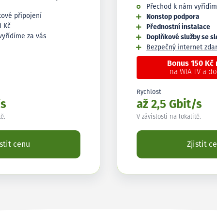
Přechod k nám vyřídím
tové připojení
Nonstop podpora
1 Kč
Přednostní instalace
vyřídíme za vás
Doplňkové služby se s
Bezpečný internet zd
Bonus 150 Kč
na WIA TV a d
Rychlost
/s
až 2,5 Gbit/s
tě.
V závislosti na lokalitě.
istit cenu
Zjistit c