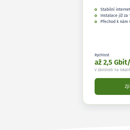
Stabilní interne
Instalace již za 
Přechod k nám 
Rychlost
až 2,5 Gbit
V závislosti na lokali
Zj