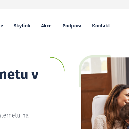
ze
Skylink
Akce
Podpora
Kontakt
netu v
nternetu na