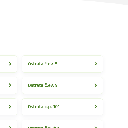
Ostrata č.ev. 5
Ostrata č.ev. 9
Ostrata č.p. 101