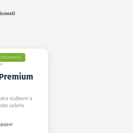
ácností
oblíbenější
 Premium
extra službami a
odle vašeho
ipojení