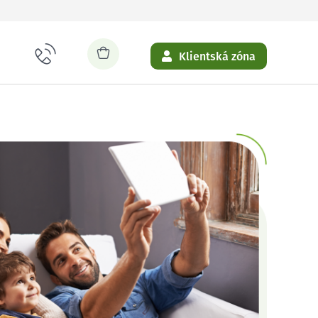
Klientská zóna