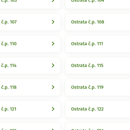
 č.p. 103
Ostrata č.p. 104
 č.p. 107
Ostrata č.p. 108
 č.p. 110
Ostrata č.p. 111
 č.p. 114
Ostrata č.p. 115
 č.p. 118
Ostrata č.p. 119
 č.p. 121
Ostrata č.p. 122