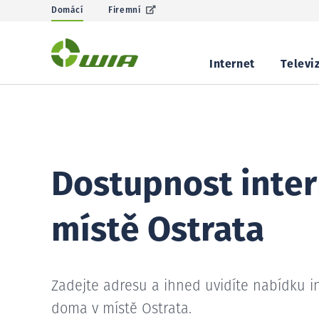
Domácí
Firemní
Internet
Televi
Dostupnost inter
místě Ostrata
Zadejte adresu a ihned uvidíte nabídku i
doma v místě Ostrata.