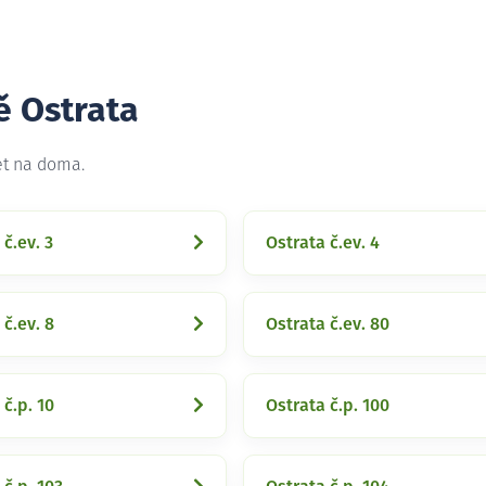
ě Ostrata
et na doma.
 č.ev. 3
Ostrata č.ev. 4
 č.ev. 8
Ostrata č.ev. 80
 č.p. 10
Ostrata č.p. 100