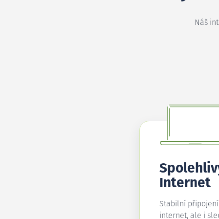
Náš in
Spolehliv
Internet
Stabilní připojen
internet, ale i sl