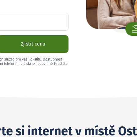
Zjistit cenu
ch služeb pro vaši lokalitu. Dostupnost
ní telefonního čísla je nepovinné. Přečtěte
te si internet v místě Os