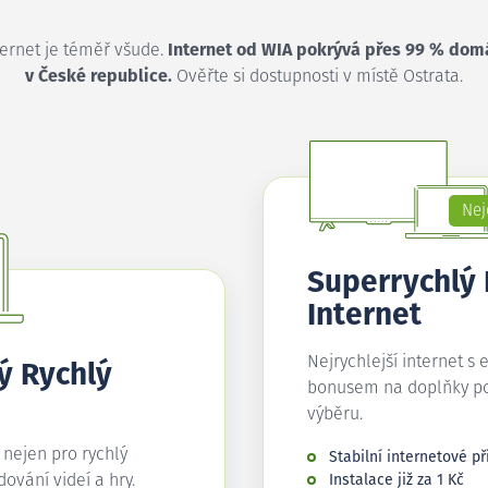
ternet je téměř všude.
Internet od WIA pokrývá přes 99 % dom
v České republice.
Ověřte si dostupnosti v místě Ostrata.
Nej
Superrychlý
Internet
Nejrychlejší internet s 
ý Rychlý
bonusem na doplňky p
výběru.
í nejen pro rychlý
Stabilní internetové př
edování videí a hry.
Instalace již za 1 Kč