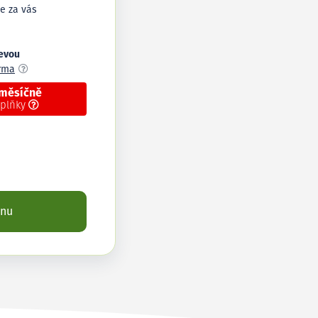
e za vás
levou
arma
 měsíčně
oplňky
enu