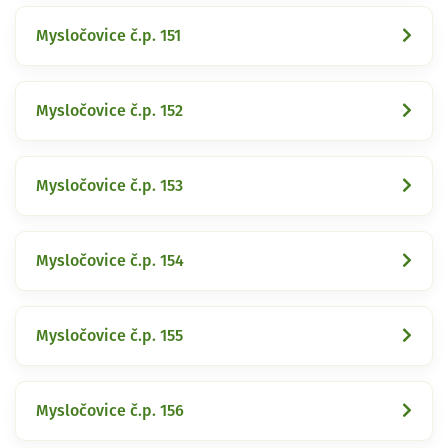
Mysločovice č.p. 151
Mysločovice č.p. 152
Mysločovice č.p. 153
Mysločovice č.p. 154
Mysločovice č.p. 155
Mysločovice č.p. 156