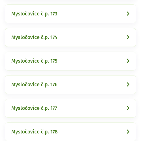
Mysločovice č.p. 173
Mysločovice č.p. 174
Mysločovice č.p. 175
Mysločovice č.p. 176
Mysločovice č.p. 177
Mysločovice č.p. 178