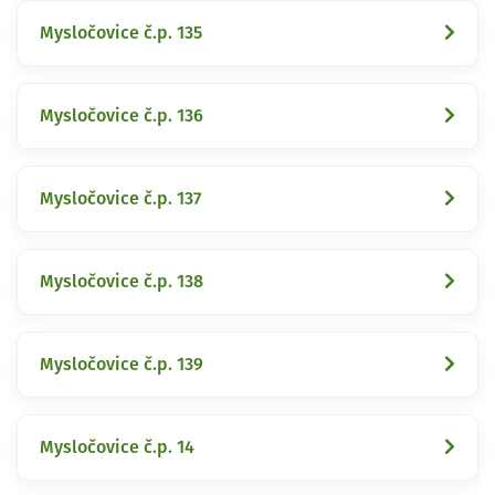
Mysločovice č.p. 135
Mysločovice č.p. 136
Mysločovice č.p. 137
Mysločovice č.p. 138
Mysločovice č.p. 139
Mysločovice č.p. 14