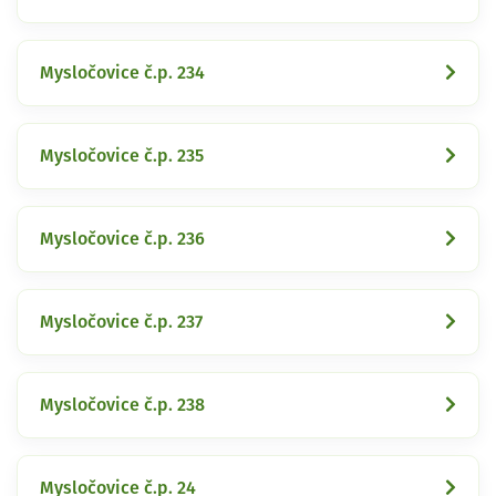
Mysločovice č.p. 234
Mysločovice č.p. 235
Mysločovice č.p. 236
Mysločovice č.p. 237
Mysločovice č.p. 238
Mysločovice č.p. 24