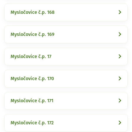
Mysločovice č.p. 168
Mysločovice č.p. 169
Mysločovice č.p. 17
Mysločovice č.p. 170
Mysločovice č.p. 171
Mysločovice č.p. 172