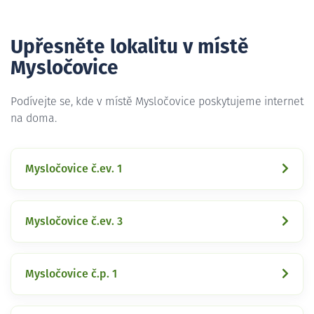
Upřesněte lokalitu v místě
Mysločovice
Podívejte se, kde v místě Mysločovice poskytujeme internet
na doma.
Mysločovice č.ev. 1
Mysločovice č.ev. 3
Mysločovice č.p. 1