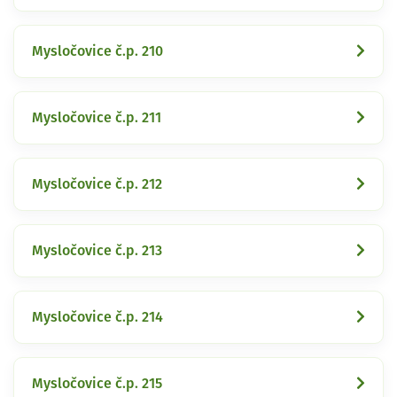
Mysločovice č.p. 210
Mysločovice č.p. 211
Mysločovice č.p. 212
Mysločovice č.p. 213
Mysločovice č.p. 214
Mysločovice č.p. 215