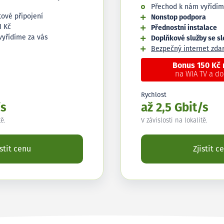
Přechod k nám vyřídím
tové připojení
Nonstop podpora
1 Kč
Přednostní instalace
vyřídíme za vás
Doplňkové služby se s
Bezpečný internet zd
Bonus 150 Kč
na WIA TV a d
Rychlost
/s
až 2,5 Gbit/s
tě.
V závislosti na lokalitě.
istit cenu
Zjistit c