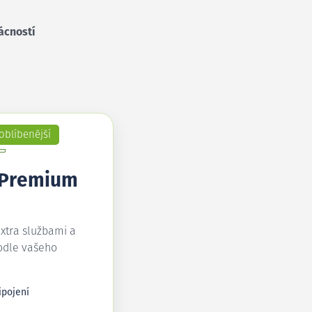
ácností
oblíbenější
 Premium
extra službami a
odle vašeho
ipojení