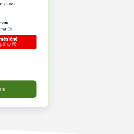
e za vás
levou
arma
 měsíčně
oplňky
enu