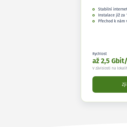
Stabilní interne
Instalace již za 
Přechod k nám 
Rychlost
až 2,5 Gbit
V závislosti na lokali
Zj