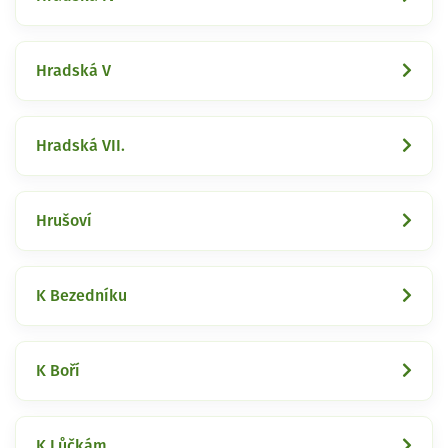
Hradská V
Hradská VII.
Hrušoví
K Bezedníku
K Boří
K Lůčkám