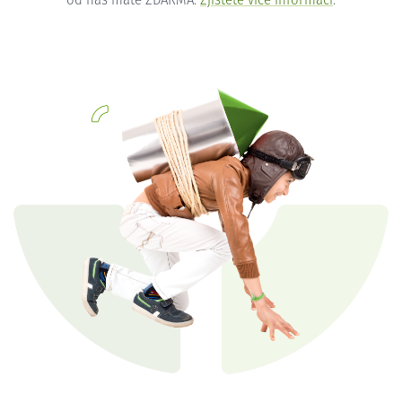
od nás máte ZDARMA.
Zjistěte více informací
.