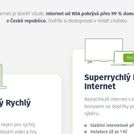
ternet je téměř všude.
Internet od WIA pokrývá přes 99 % dom
v České republice.
Ověřte si dostupnosti v místě Lhotsko.
Nej
Superrychlý
Internet
Nejrychlejší internet s 
ý Rychlý
bonusem na doplňky p
výběru.
í nejen pro rychlý
Stabilní internetové př
edování videí a hry.
Instalace již za 1 Kč