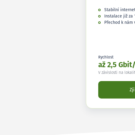
Stabilní interne
Instalace již za 
Přechod k nám 
Rychlost
až 2,5 Gbit
V závislosti na lokali
Zj