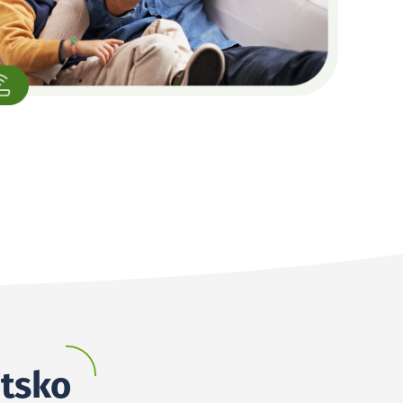
otsko