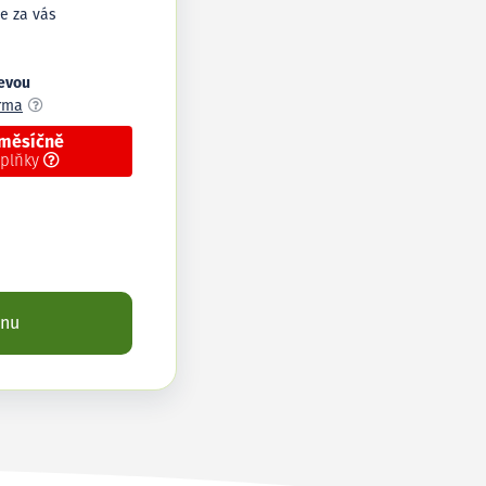
e za vás
levou
arma
 měsíčně
oplňky
enu