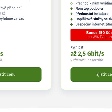
Přechod k nám vyřídím
tové připojení
Nonstop podpora
1 Kč
Přednostní instalace
vyřídíme za vás
Doplňkové služby se s
Bezpečný internet zd
Bonus 150 Kč
na WIA TV a d
Rychlost
/s
až 2,5 Gbit/s
tě.
V závislosti na lokalitě.
istit cenu
Zjistit c