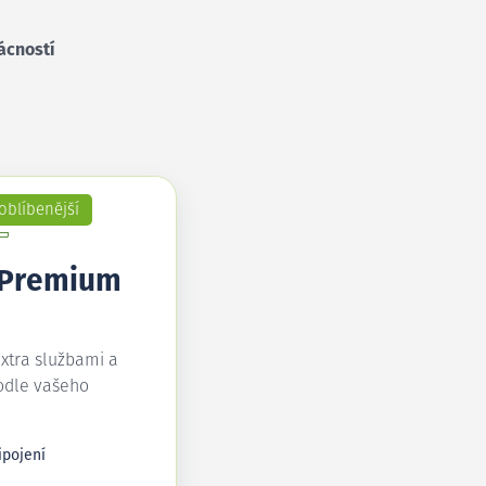
ácností
oblíbenější
 Premium
extra službami a
odle vašeho
ipojení