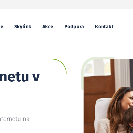
ze
Skylink
Akce
Podpora
Kontakt
netu v
nternetu na