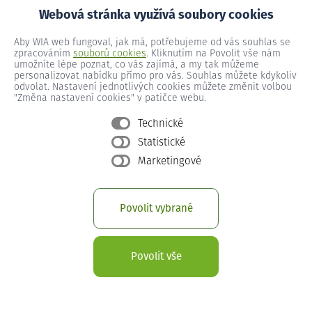
Webová stránka využívá soubory cookies
Lhota č.p. 234
Aby WIA web fungoval, jak má, potřebujeme od vás souhlas se
zpracováním
souborů cookies
. Kliknutím na Povolit vše nám
umožníte lépe poznat, co vás zajímá, a my tak můžeme
personalizovat nabídku přímo pro vás. Souhlas můžete kdykoliv
Lhota č.p. 235
odvolat. Nastavení jednotlivých cookies můžete změnit volbou
"Změna nastavení cookies" v patičce webu.
Technické
Lhota č.p. 236
Statistické
Marketingové
Lhota č.p. 237
Povolit vybrané
Lhota č.p. 238
Povolit vše
Lhota č.p. 239