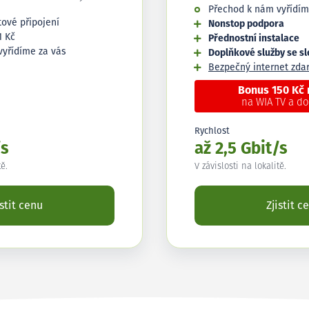
Přechod k nám vyřídím
tové připojení
Nonstop podpora
1 Kč
Přednostní instalace
vyřídíme za vás
Doplňkové služby se s
Bezpečný internet zd
Bonus 150 Kč
na WIA TV a d
Rychlost
/s
až 2,5 Gbit/s
tě.
V závislosti na lokalitě.
istit cenu
Zjistit c