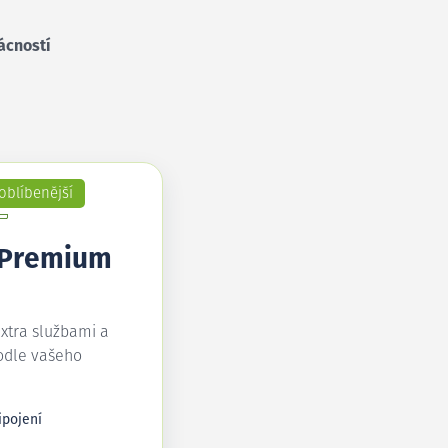
ácností
oblíbenější
 Premium
extra službami a
odle vašeho
ipojení