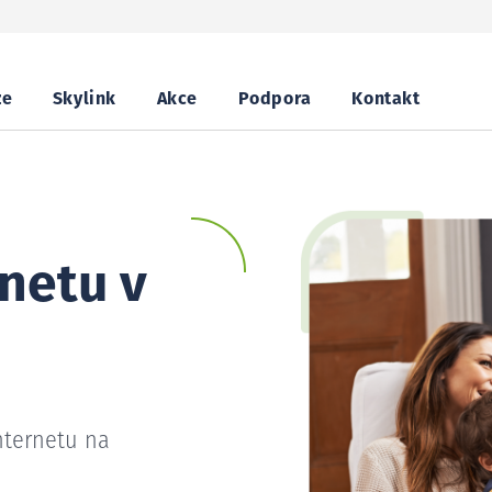
ze
Skylink
Akce
Podpora
Kontakt
netu v
nternetu na