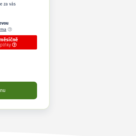
e za vás
levou
arma
 měsíčně
oplňky
enu