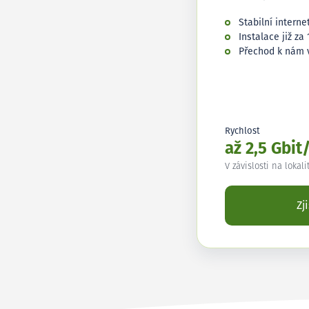
Stabilní interne
Instalace již za 
Přechod k nám 
Rychlost
až 2,5 Gbit
V závislosti na lokali
Zj