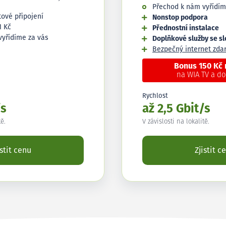
Přechod k nám vyřídím
tové připojení
Nonstop podpora
1 Kč
Přednostní instalace
vyřídíme za vás
Doplňkové služby se s
Bezpečný internet zd
Bonus 150 Kč
na WIA TV a d
Rychlost
/s
až 2,5 Gbit/s
tě.
V závislosti na lokalitě.
istit cenu
Zjistit c