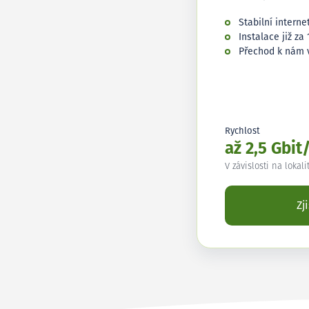
Stabilní interne
Instalace již za 
Přechod k nám 
Rychlost
až 2,5 Gbit
V závislosti na lokali
Zj