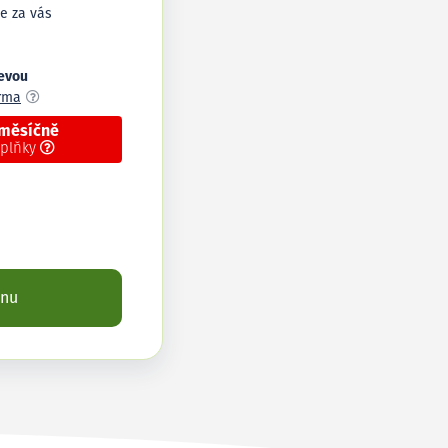
e za vás
levou
arma
 měsíčně
oplňky
enu