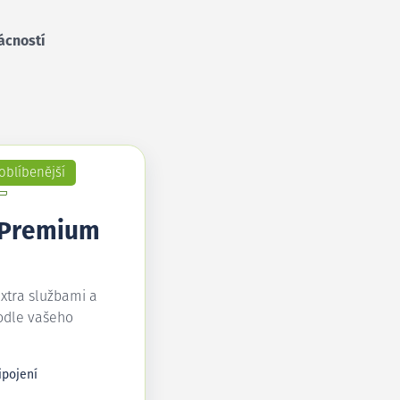
ácností
oblíbenější
 Premium
extra službami a
odle vašeho
ipojení