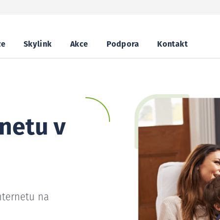
ze
Skylink
Akce
Podpora
Kontakt
netu v
nternetu na