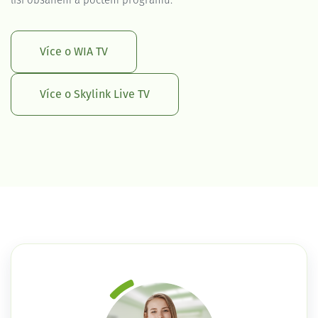
liší obsahem a počtem programů.
Více o WIA TV
Více o Skylink Live TV