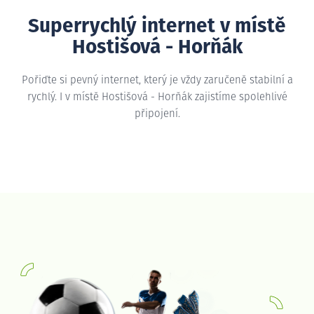
Superrychlý internet v místě
Hostišová - Horňák
Pořiďte si pevný internet, který je vždy zaručeně stabilní a
rychlý. I v místě Hostišová - Horňák zajistíme spolehlivé
připojení.