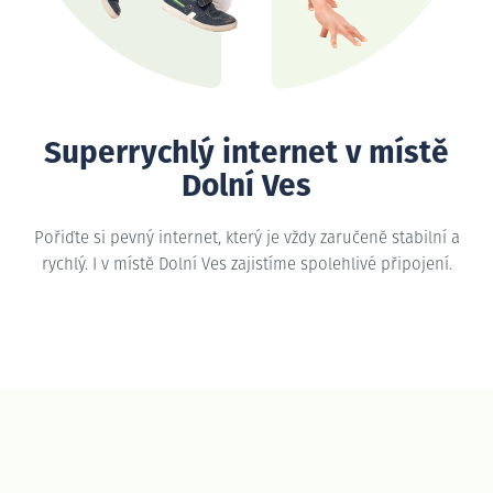
Superrychlý internet v místě
Dolní Ves
Pořiďte si pevný internet, který je vždy zaručeně stabilní a
rychlý. I v místě Dolní Ves zajistíme spolehlivé připojení.