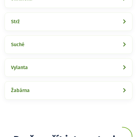
Strž
Suché
Vylanta
Žabárna