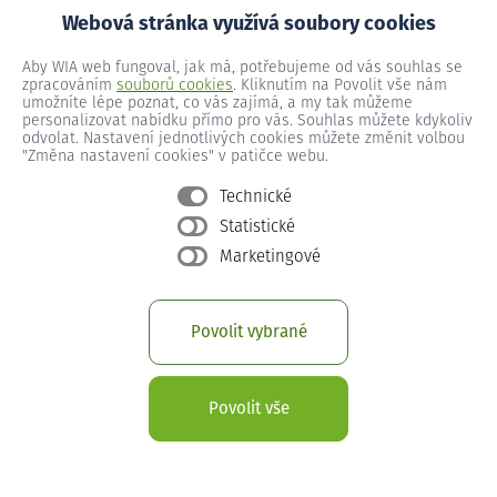
Webová stránka využívá soubory cookies
SLUŽBY
Aby WIA web fungoval, jak má, potřebujeme od vás souhlas se
zpracováním
souborů cookies
. Kliknutím na Povolit vše nám
PODPORA
umožníte lépe poznat, co vás zajímá, a my tak můžeme
personalizovat nabídku přímo pro vás. Souhlas můžete kdykoliv
odvolat. Nastavení jednotlivých cookies můžete změnit volbou
O WIA
"Změna nastavení cookies" v patičce webu.
Technické
Zákaznická linka:
Statistické
Po-Pá: 8:00 - 22:00
So-Ne (svátky): 9:00 - 17:00
Marketingové
+420 211 151 211
WhatsApp chat:
Povolit vybrané
Po-Pá: 8:00 - 22:00
So-Ne (svátky): 9:00 - 17:00
+420 770 330 033
Povolit vše
Technická podpora:
Nonstop
+420 225 372 055