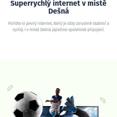
Superrychlý internet v místě
Dešná
Pořiďte si pevný internet, který je vždy zaručeně stabilní a
rychlý. I v místě Dešná zajistíme spolehlivé připojení.