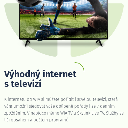
Výhodný internet
s televizí
K internetu od WIA si můžete pořídit i skvělou televizi, která
vám umožní sledovat vaše oblíbené pořady i se 7 denním
zpožděním. V nabídce máme WIA TV a Skylink Live TV. Služby se
liší obsahem a počtem programů.