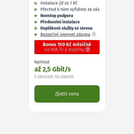
Instalace již za 1 Kč
Přechod k nám vyřídíme za vás
Nonstop podpora
Přednostní instalace
Doplňkové služby se slevou
Bezpečný internet zdarma
Bonus 150 Kč měsíčně
na WIA TV a doplňky
Rychlost
až 2,5 Gbit/s
V závislosti na lokalitě.
Zjistit cenu