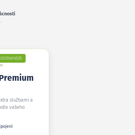
ácností
.
oblíbenější
 Premium
extra službami a
odle vašeho
ipojení