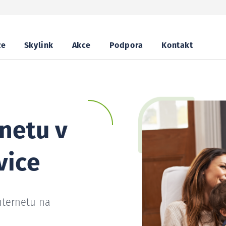
ze
Skylink
Akce
Podpora
Kontakt
netu v
vice
nternetu na