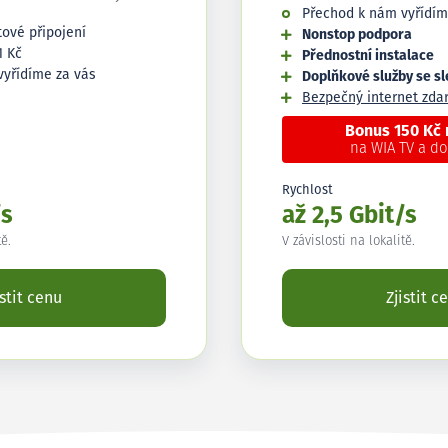
Přechod k nám vyřídím
tové připojení
Nonstop podpora
1 Kč
Přednostní instalace
vyřídíme za vás
Doplňkové služby se s
Bezpečný internet zd
Bonus 150 Kč
na WIA TV a d
Rychlost
/s
až 2,5 Gbit/s
tě.
V závislosti na lokalitě.
istit cenu
Zjistit c