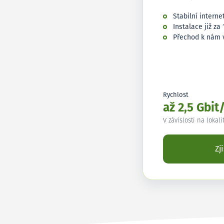
Stabilní interne
Instalace již za 
Přechod k nám 
Rychlost
až 2,5 Gbit
V závislosti na lokali
Zj