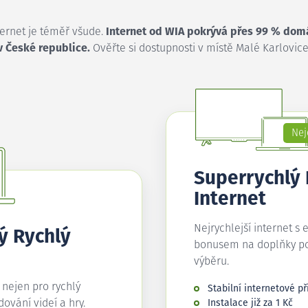
ternet je téměř všude.
Internet od WIA pokrývá přes 99 % dom
v České republice.
Ověřte si dostupnosti v místě Malé Karlovice
Nej
Superrychlý
Internet
Nejrychlejší internet s 
ý Rychlý
bonusem na doplňky p
výběru.
í nejen pro rychlý
Stabilní internetové př
edování videí a hry.
Instalace již za 1 Kč