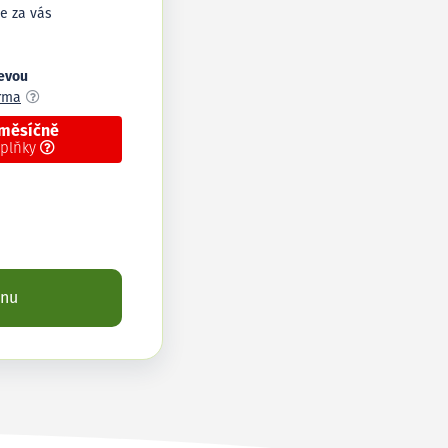
e za vás
levou
arma
 měsíčně
oplňky
enu