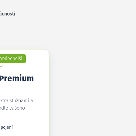
ácností
oblíbenější
 Premium
extra službami a
odle vašeho
ipojení