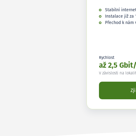
Stabilní interne
Instalace již za 
Přechod k nám 
Rychlost
až 2,5 Gbit
V závislosti na lokali
Zj