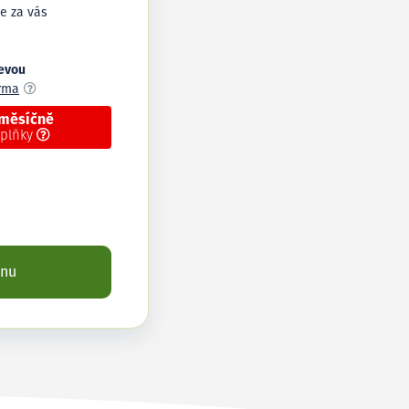
e za vás
levou
arma
 měsíčně
oplňky
enu