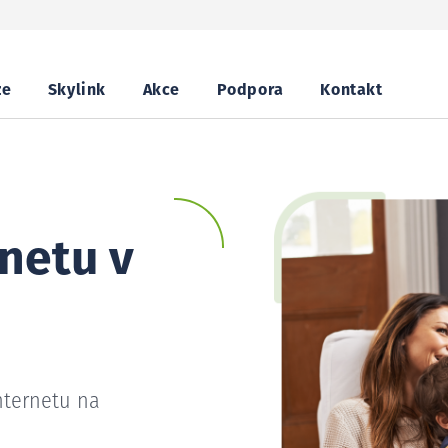
ze
Skylink
Akce
Podpora
Kontakt
netu v
nternetu na