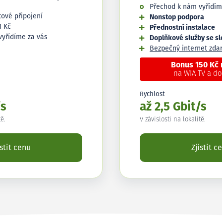
Přechod k nám vyřídím
tové připojení
Nonstop podpora
1 Kč
Přednostní instalace
vyřídíme za vás
Doplňkové služby se s
Bezpečný internet zd
Bonus 150 Kč
na WIA TV a d
Rychlost
/s
až 2,5 Gbit/s
tě.
V závislosti na lokalitě.
istit cenu
Zjistit c