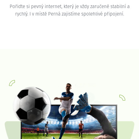
Pořiďte si pevný internet, který je vždy zaručeně stabilní a
rychlý. I v místě Perná zajistíme spolehlivé připojení.