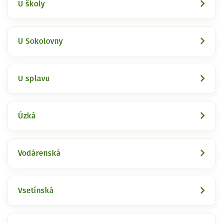
U školy
U Sokolovny
U splavu
Úzká
Vodárenská
Vsetínská