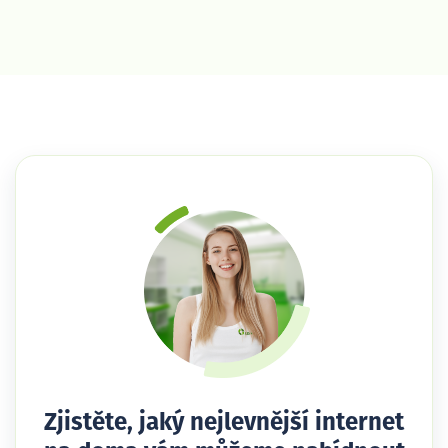
Zjistěte, jaký nejlevnější internet