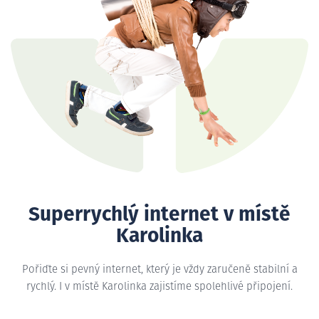
Superrychlý internet v místě
Karolinka
Pořiďte si pevný internet, který je vždy zaručeně stabilní a
rychlý. I v místě Karolinka zajistíme spolehlivé připojení.