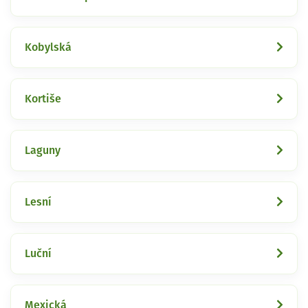
Kobylská
Kortiše
Laguny
Lesní
Luční
Mexická