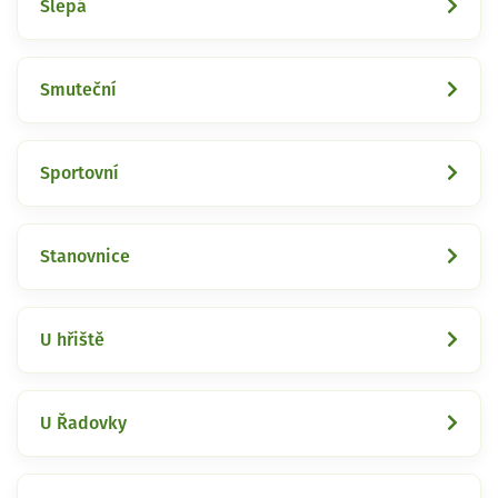
Slepá
Smuteční
Sportovní
Stanovnice
U hřiště
U Řadovky