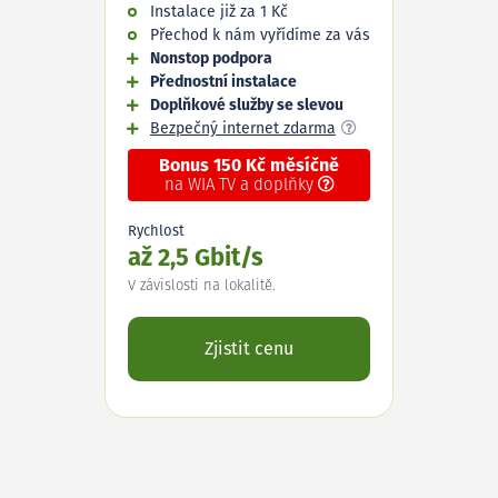
Instalace již za 1 Kč
Přechod k nám vyřídíme za vás
Nonstop podpora
Přednostní instalace
Doplňkové služby se slevou
Bezpečný internet zdarma
Bonus 150 Kč měsíčně
na WIA TV a doplňky
Rychlost
až 2,5 Gbit/s
V závislosti na lokalitě.
Zjistit cenu