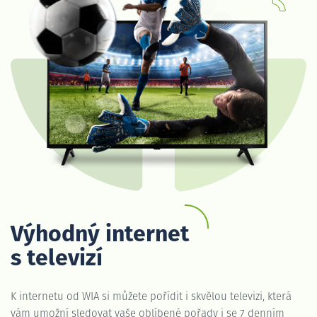
Výhodný internet
s televizí
K internetu od WIA si můžete pořídit i skvělou televizi, která
vám umožní sledovat vaše oblíbené pořady i se 7 denním