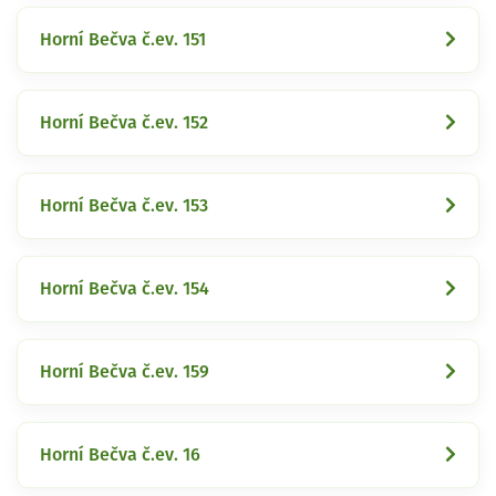
Horní Bečva č.ev. 151
Horní Bečva č.ev. 152
Horní Bečva č.ev. 153
Horní Bečva č.ev. 154
Horní Bečva č.ev. 159
Horní Bečva č.ev. 16