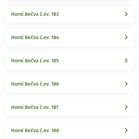
Horní Bečva č.ev. 183
Horní Bečva č.ev. 184
Horní Bečva č.ev. 185
Horní Bečva č.ev. 186
Horní Bečva č.ev. 187
Horní Bečva č.ev. 188