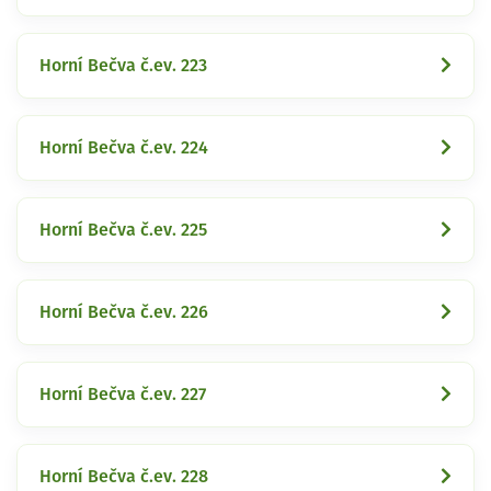
Horní Bečva č.ev. 223
Horní Bečva č.ev. 224
Horní Bečva č.ev. 225
Horní Bečva č.ev. 226
Horní Bečva č.ev. 227
Horní Bečva č.ev. 228