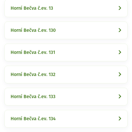
Horní Bečva č.ev. 13
Horní Bečva č.ev. 130
Horní Bečva č.ev. 131
Horní Bečva č.ev. 132
Horní Bečva č.ev. 133
Horní Bečva č.ev. 134