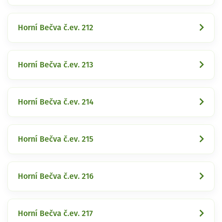
Horní Bečva č.ev. 212
Horní Bečva č.ev. 213
Horní Bečva č.ev. 214
Horní Bečva č.ev. 215
Horní Bečva č.ev. 216
Horní Bečva č.ev. 217