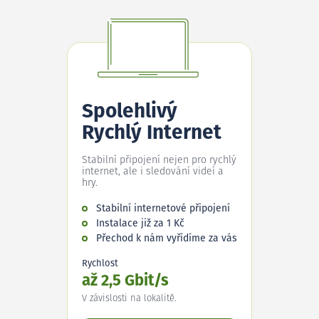
Spolehlivý
Rychlý Internet
Stabilní připojení nejen pro rychlý
internet, ale i sledování videí a
hry.
Stabilní internetové připojení
Instalace již za 1 Kč
Přechod k nám vyřídíme za vás
Rychlost
až 2,5 Gbit/s
V závislosti na lokalitě.