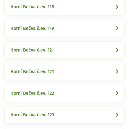
Horní Bečva č.ev. 118
Horní Bečva č.ev. 119
Horní Bečva č.ev. 12
Horní Bečva č.ev. 121
Horní Bečva č.ev. 122
Horní Bečva č.ev. 123