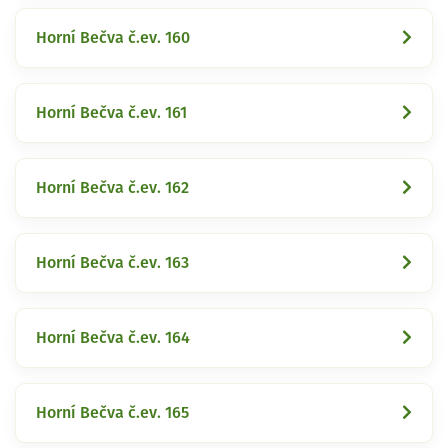
Horní Bečva č.ev. 160
Horní Bečva č.ev. 161
Horní Bečva č.ev. 162
Horní Bečva č.ev. 163
Horní Bečva č.ev. 164
Horní Bečva č.ev. 165