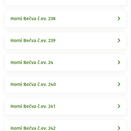
Horní Bečva č.ev. 238
Horní Bečva č.ev. 239
Horní Bečva č.ev. 24
Horní Bečva č.ev. 240
Horní Bečva č.ev. 241
Horní Bečva č.ev. 242