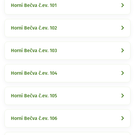
Horní Bečva č.ev. 101
Horní Bečva č.ev. 102
Horní Bečva č.ev. 103
Horní Bečva č.ev. 104
Horní Bečva č.ev. 105
Horní Bečva č.ev. 106