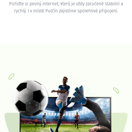
Pořiďte si pevný internet, který je vždy zaručeně stabilní a
rychlý. I v místě Pulčín zajistíme spolehlivé připojení.