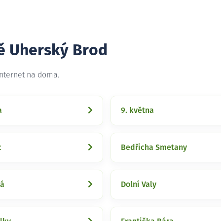
tě Uherský Brod
internet na doma.
a
9. května
c
Bedřicha Smetany
ká
Dolní Valy