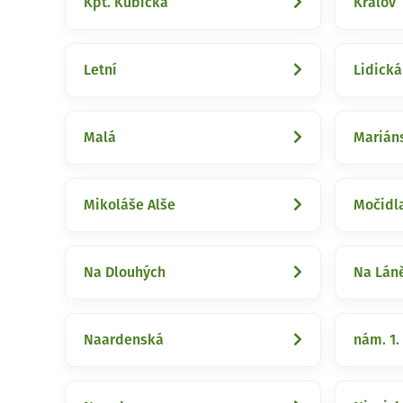
Kpt. Kubíčka
Králov
Letní
Lidická
Malá
Marián
Mikoláše Alše
Močidl
Na Dlouhých
Na Lán
Naardenská
nám. 1.