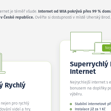
ternet je téměř všude.
Internet od WIA pokrývá přes 99 % dom
v České republice.
Ověřte si dostupnosti v místě Uherský Brod.
Nej
Superrychlý
Internet
Nejrychlejší internet s 
ý Rychlý
bonusem na doplňky p
výběru.
í nejen pro rychlý
Stabilní internetové př
edování videí a hry.
Instalace již za 1 Kč