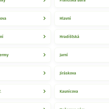
elky
Františka Bára
kova
Hlavní
ní
Hradišťská
vermy
Jarní
Jiráskova
.
Kaunicova