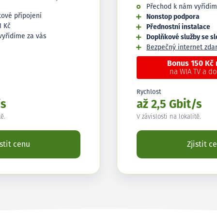
Přechod k nám vyřídím
tové připojení
Nonstop podpora
1 Kč
Přednostní instalace
vyřídíme za vás
Doplňkové služby se s
Bezpečný internet zd
Bonus 150 Kč
na WIA TV a d
Rychlost
/s
až 2,5 Gbit/s
tě.
V závislosti na lokalitě.
istit cenu
Zjistit c