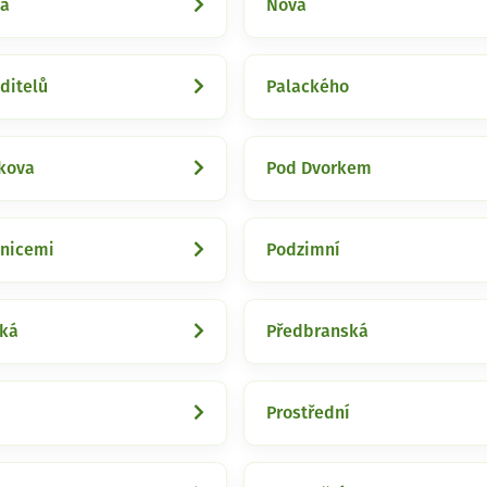
ká
Nová
ditelů
Palackého
kova
Pod Dvorkem
lnicemi
Podzimní
cká
Předbranská
Prostřední