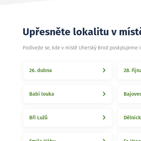
Upřesněte lokalitu v mís
Podívejte se, kde v místě Uherský Brod poskytujeme 
26. dubna
28. říjn
Babí louka
Bajove
Bří Lužů
Dělnic