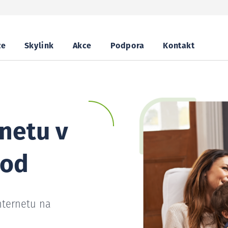
ze
Skylink
Akce
Podpora
Kontakt
netu v
rod
nternetu na