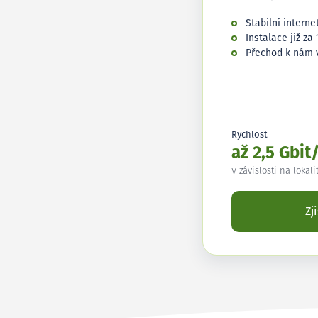
Stabilní interne
Instalace již za 
Přechod k nám 
Rychlost
až 2,5 Gbit
V závislosti na lokali
Zj