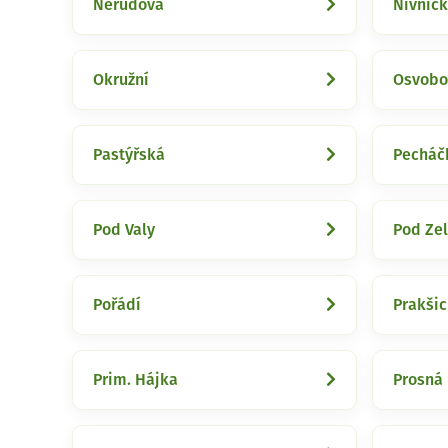
Nerudova
Nivnic
Okružní
Osvobo
Pastýřská
Pecháč
Pod Valy
Pod Ze
Pořádí
Prakši
Prim. Hájka
Prosná