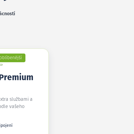
ácností
oblíbenější
 Premium
extra službami a
odle vašeho
ipojení