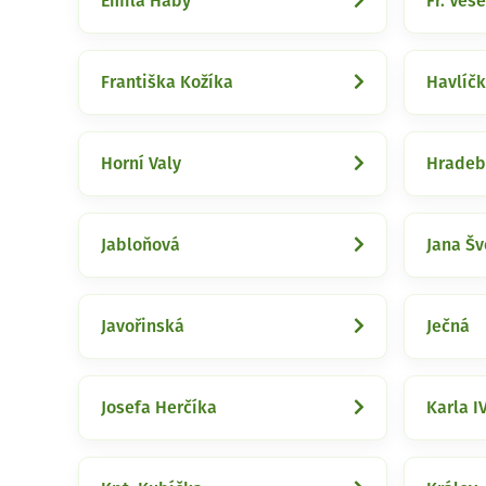
Emila Háby
Fr. Ves
Františka Kožíka
Havlíč
Horní Valy
Hradeb
Jabloňová
Jana Š
Javořinská
Ječná
Josefa Herčíka
Karla IV