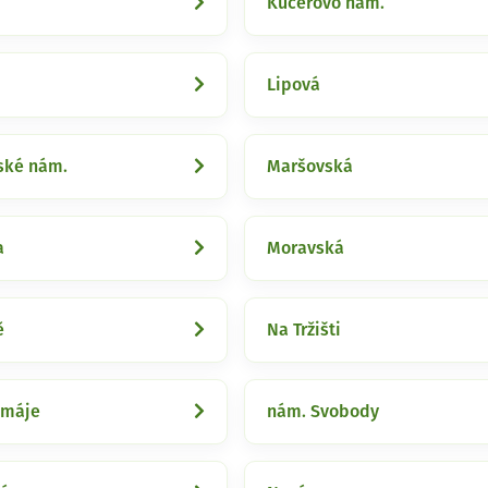
Kučerovo nám.
Lipová
ské nám.
Maršovská
a
Moravská
ě
Na Tržišti
 máje
nám. Svobody