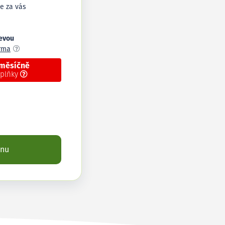
e za vás
levou
arma
 měsíčně
oplňky
enu