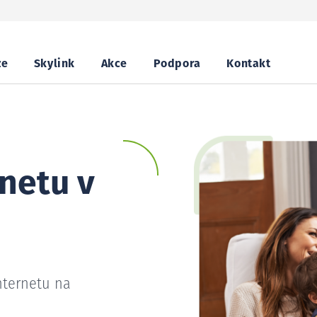
ze
Skylink
Akce
Podpora
Kontakt
netu v
nternetu na