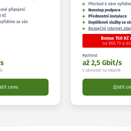
Přechod k nám vyřídím
tové připojení
Nonstop podpora
1 Kč
Přednostní instalace
vyřídíme za vás
Doplňkové služby se s
Bezpečný internet zd
Bonus 150 Kč
na WIA TV a d
Rychlost
/s
až 2,5 Gbit/s
tě.
V závislosti na lokalitě.
istit cenu
Zjistit c