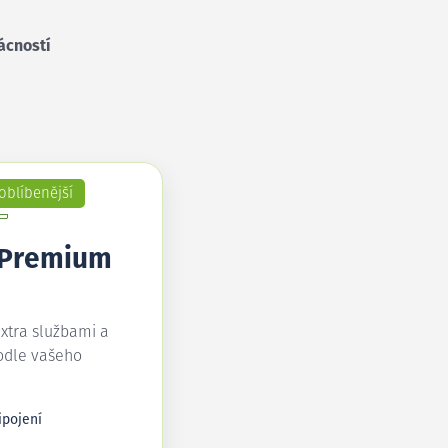
ácností
oblíbenější
 Premium
extra službami a
odle vašeho
ipojení