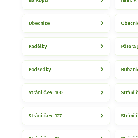
Na kopci
nám. P.
Obecnice
Obecnic
Padělky
Pátera 
Podsedky
Rubani
Strání č.ev. 100
Strání č
Strání č.ev. 127
Strání č