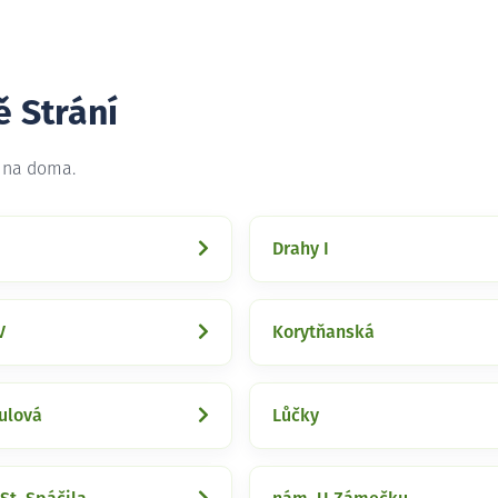
ě Strání
t na doma.
Drahy I
V
Korytňanská
ulová
Lůčky