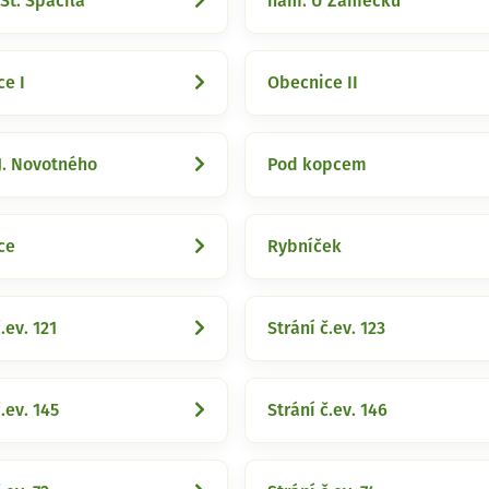
 St. Spáčila
nám. U Zámečku
e I
Obecnice II
J. Novotného
Pod kopcem
ce
Rybníček
.ev. 121
Strání č.ev. 123
.ev. 145
Strání č.ev. 146