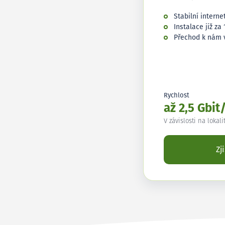
Stabilní interne
Instalace již za 
Přechod k nám 
Rychlost
až 2,5 Gbit
V závislosti na lokali
Zj