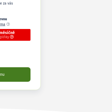
e za vás
levou
arma
 měsíčně
oplňky
enu