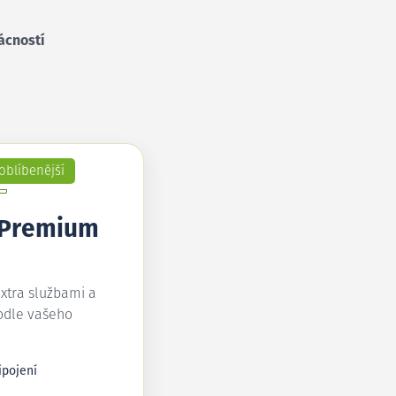
ácností
oblíbenější
 Premium
extra službami a
odle vašeho
ipojení