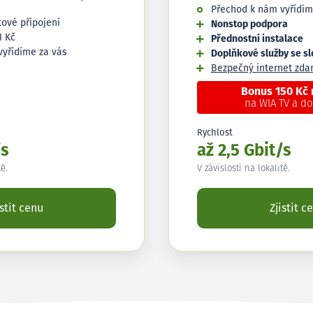
Přechod k nám vyřídím
tové připojení
Nonstop podpora
1 Kč
Přednostní instalace
vyřídíme za vás
Doplňkové služby se s
Bezpečný internet zd
Bonus 150 Kč
na WIA TV a d
Rychlost
/s
až 2,5 Gbit/s
tě.
V závislosti na lokalitě.
istit cenu
Zjistit c