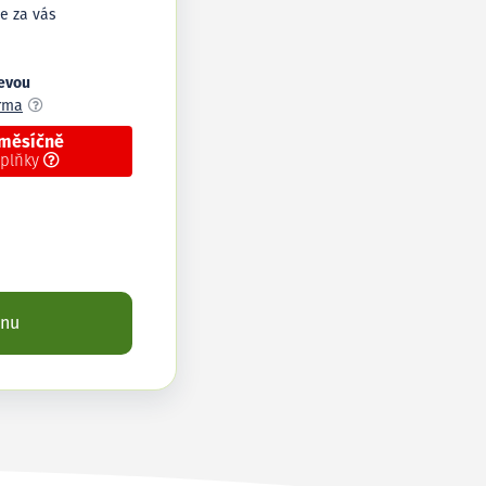
e za vás
levou
arma
 měsíčně
oplňky
enu