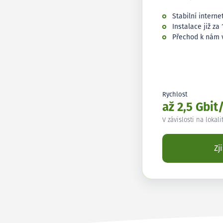
Stabilní interne
Instalace již za 
Přechod k nám 
Rychlost
až 2,5 Gbit
V závislosti na lokali
Zj