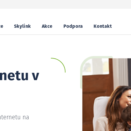
ze
Skylink
Akce
Podpora
Kontakt
netu v
nternetu na