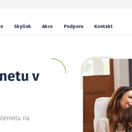
ze
Skylink
Akce
Podpora
Kontakt
netu v
nternetu na