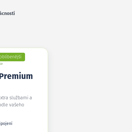
ácností
oblíbenější
 Premium
extra službami a
odle vašeho
ipojení