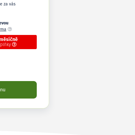
e za vás
levou
arma
 měsíčně
oplňky
enu