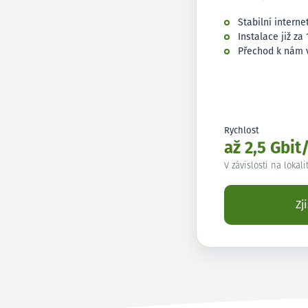
Stabilní interne
Instalace již za 
Přechod k nám 
Rychlost
až 2,5 Gbit
V závislosti na lokali
Zj