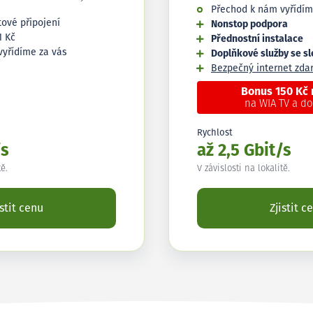
Přechod k nám vyřídím
tové připojení
Nonstop podpora
1 Kč
Přednostní instalace
vyřídíme za vás
Doplňkové služby se s
Bezpečný internet zd
Bonus 150 Kč
na WIA TV a d
Rychlost
/s
až 2,5 Gbit/s
tě.
V závislosti na lokalitě.
istit cenu
Zjistit c