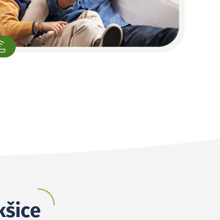
kšice