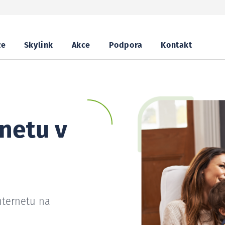
ze
Skylink
Akce
Podpora
Kontakt
netu v
nternetu na