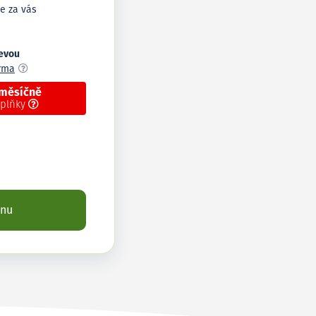
e za vás
levou
arma
 měsíčně
oplňky
enu