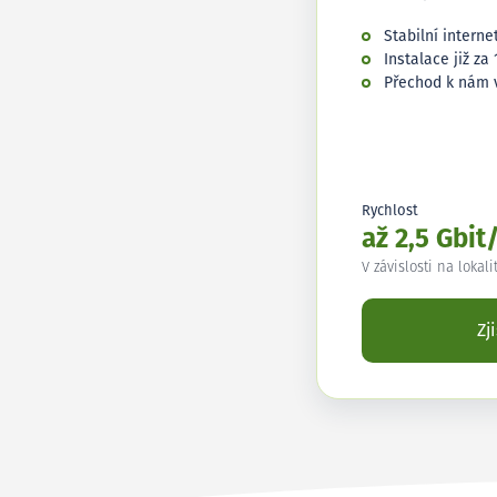
Stabilní interne
Instalace již za 
Přechod k nám 
Rychlost
až 2,5 Gbit
V závislosti na lokali
Zj