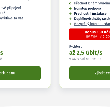
Přechod k nám vyřídím
tové připojení
Nonstop podpora
1 Kč
Přednostní instalace
vyřídíme za vás
Doplňkové služby se s
Bezpečný internet zd
Bonus 150 Kč
na WIA TV a d
Rychlost
/s
až 2,5 Gbit/s
tě.
V závislosti na lokalitě.
istit cenu
Zjistit c