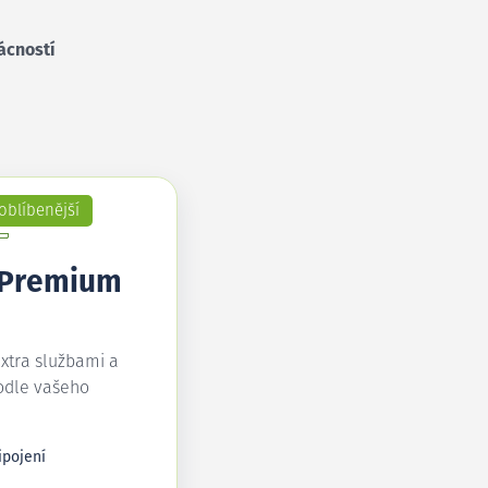
ácností
oblíbenější
 Premium
extra službami a
odle vašeho
ipojení