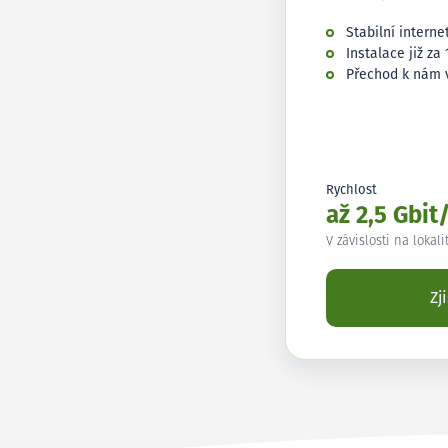
Stabilní interne
Instalace již za 
Přechod k nám 
Rychlost
až 2,5 Gbit
V závislosti na lokali
Zj