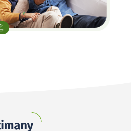
ětimany