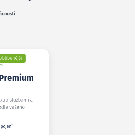
ácností
oblíbenější
 Premium
extra službami a
odle vašeho
ipojení