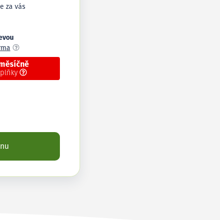
e za vás
levou
arma
 měsíčně
oplňky
enu