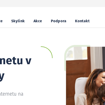
ze
Skylink
Akce
Podpora
Kontakt
netu v
y
nternetu na