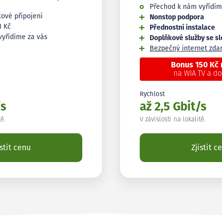
Přechod k nám vyřídím
tové připojení
Nonstop podpora
1 Kč
Přednostní instalace
vyřídíme za vás
Doplňkové služby se s
Bezpečný internet zd
Bonus 150 Kč
na WIA TV a d
Rychlost
/s
až 2,5 Gbit/s
tě.
V závislosti na lokalitě.
istit cenu
Zjistit c