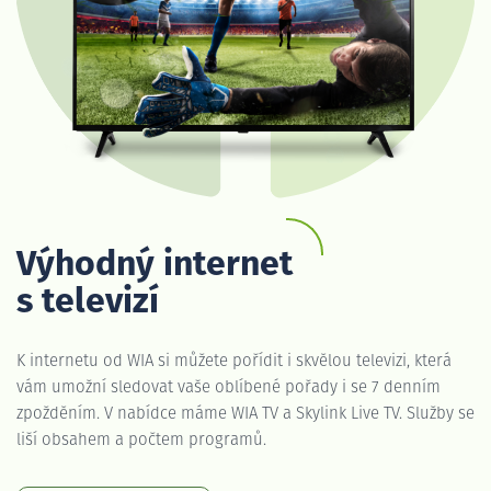
Výhodný internet
s televizí
K internetu od WIA si můžete pořídit i skvělou televizi, která
vám umožní sledovat vaše oblíbené pořady i se 7 denním
zpožděním. V nabídce máme WIA TV a Skylink Live TV. Služby se
liší obsahem a počtem programů.