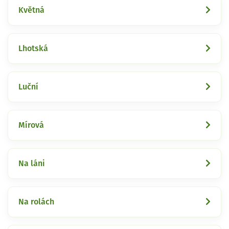
Květná
Lhotská
Luční
Mírová
Na láni
Na rolách