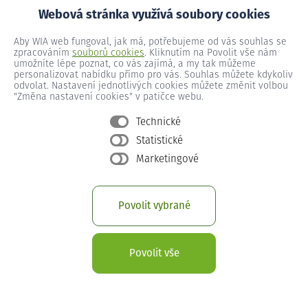
Webová stránka využívá soubory cookies
Kostelany nad Moravou č.p. 247
Aby WIA web fungoval, jak má, potřebujeme od vás souhlas se
zpracováním
souborů cookies
. Kliknutím na Povolit vše nám
umožníte lépe poznat, co vás zajímá, a my tak můžeme
Kostelany nad Moravou č.p. 248
personalizovat nabídku přímo pro vás. Souhlas můžete kdykoliv
odvolat. Nastavení jednotlivých cookies můžete změnit volbou
"Změna nastavení cookies" v patičce webu.
Kostelany nad Moravou č.p. 249
Technické
Statistické
Marketingové
Kostelany nad Moravou č.p. 25
Povolit vybrané
Kostelany nad Moravou č.p. 250
Povolit vše
Kostelany nad Moravou č.p. 251