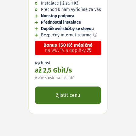
Instalace již za 1 Kč
Přechod k nám vyřídíme za vás
Nonstop podpora
Přednostní instalace
Doplňkové služby se slevou
Bezpečný internet zdarma
Bonus 150 Kč měsíčně
na WIA TV a doplňky
Rychlost
až 2,5 Gbit/s
V závislosti na lokalitě.
Zjistit cenu