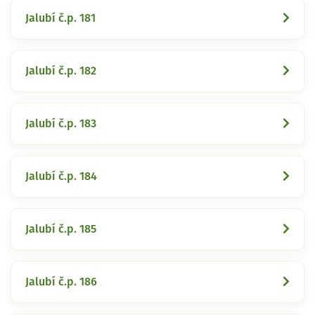
Jalubí č.p. 181
Jalubí č.p. 182
Jalubí č.p. 183
Jalubí č.p. 184
Jalubí č.p. 185
Jalubí č.p. 186