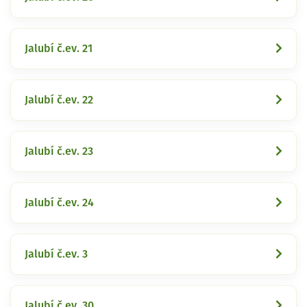
Jalubí č.ev. 21
Jalubí č.ev. 22
Jalubí č.ev. 23
Jalubí č.ev. 24
Jalubí č.ev. 3
Jalubí č.ev. 30