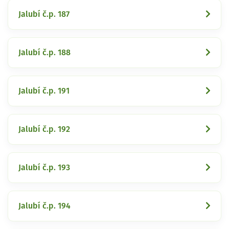
Jalubí č.p. 187
Jalubí č.p. 188
Jalubí č.p. 191
Jalubí č.p. 192
Jalubí č.p. 193
Jalubí č.p. 194