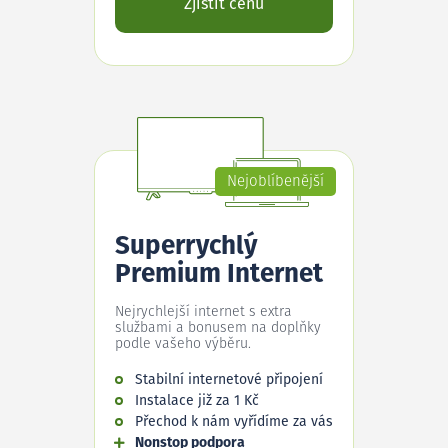
Zjistit cenu
Nejoblíbenější
Superrychlý
Premium Internet
Nejrychlejší internet s extra
službami a bonusem na doplňky
podle vašeho výběru.
Stabilní internetové připojení
Instalace již za 1 Kč
Přechod k nám vyřídíme za vás
Nonstop podpora