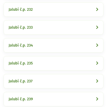
Jalubí č.p. 232
Jalubí č.p. 233
Jalubí č.p. 234
Jalubí č.p. 235
Jalubí č.p. 237
Jalubí č.p. 239