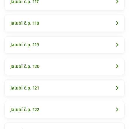
Jalubí č.p. 117
Jalubí č.p. 118
Jalubí č.p. 119
Jalubí č.p. 120
Jalubí č.p. 121
Jalubí č.p. 122