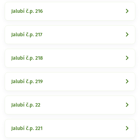
Jalubí č.p. 216
Jalubí č.p. 217
Jalubí č.p. 218
Jalubí č.p. 219
Jalubí č.p. 22
Jalubí č.p. 221