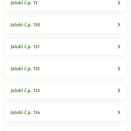
Jalubí č.p. 13
Jalubí č.p. 130
Jalubí č.p. 131
Jalubí č.p. 132
Jalubí č.p. 133
Jalubí č.p. 134