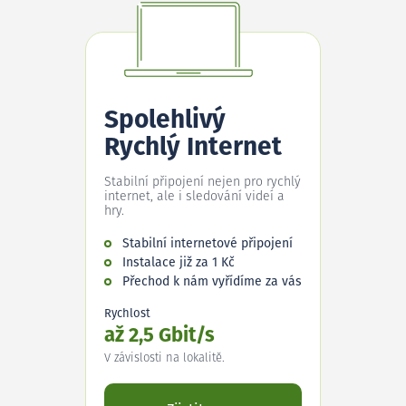
Spolehlivý
Rychlý Internet
Stabilní připojení nejen pro rychlý
internet, ale i sledování videí a
hry.
Stabilní internetové připojení
Instalace již za 1 Kč
Přechod k nám vyřídíme za vás
Rychlost
až 2,5 Gbit/s
V závislosti na lokalitě.