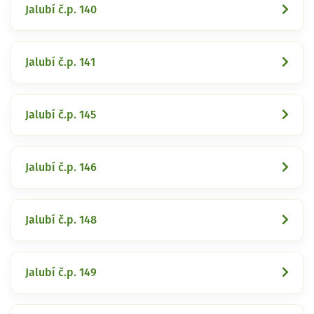
Jalubí č.p. 140
Jalubí č.p. 141
Jalubí č.p. 145
Jalubí č.p. 146
Jalubí č.p. 148
Jalubí č.p. 149