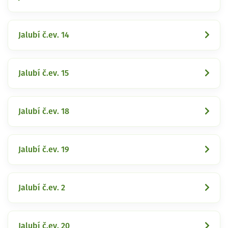
Jalubí č.ev. 14
Jalubí č.ev. 15
Jalubí č.ev. 18
Jalubí č.ev. 19
Jalubí č.ev. 2
Jalubí č.ev. 20