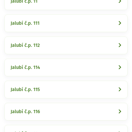
Jalubí č.p. 11
Jalubí č.p. 111
Jalubí č.p. 112
Jalubí č.p. 114
Jalubí č.p. 115
Jalubí č.p. 116