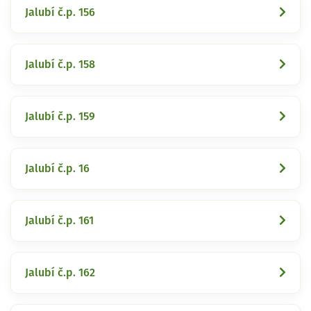
Jalubí č.p. 156
Jalubí č.p. 158
Jalubí č.p. 159
Jalubí č.p. 16
Jalubí č.p. 161
Jalubí č.p. 162