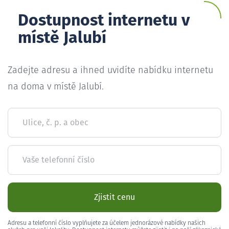
Dostupnost internetu v
místě Jalubí
Zadejte adresu a ihned uvidíte nabídku internetu
na doma v místě Jalubí.
Ulice, č. p. a obec
Vaše telefonní číslo
Zjistit cenu
Adresu a telefonní číslo vyplňujete za účelem jednorázové nabídky našich