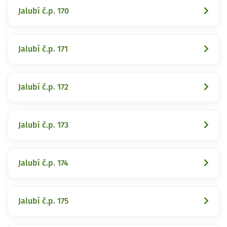
Jalubí č.p. 170
Jalubí č.p. 171
Jalubí č.p. 172
Jalubí č.p. 173
Jalubí č.p. 174
Jalubí č.p. 175