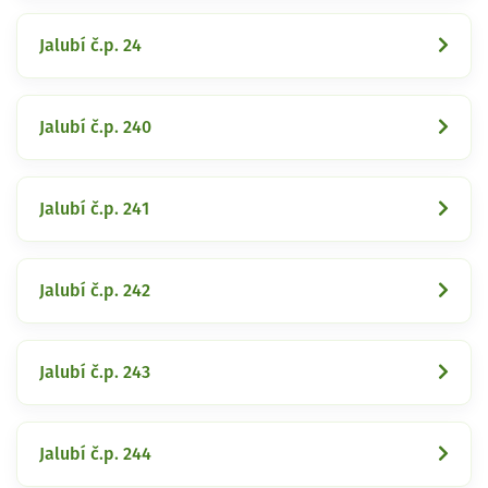
Jalubí č.p. 24
Jalubí č.p. 240
Jalubí č.p. 241
Jalubí č.p. 242
Jalubí č.p. 243
Jalubí č.p. 244